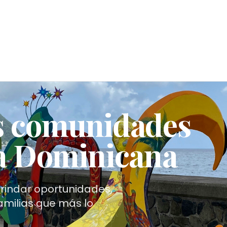
s comunidades
ca Dominicana
indar oportunidades,
amilias que más lo