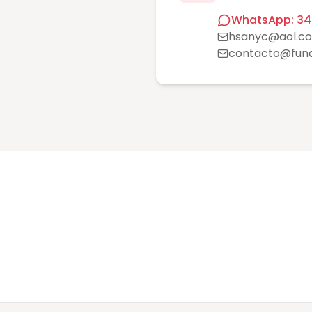
WhatsApp: 34
hsanyc@aol.c
contacto@fund