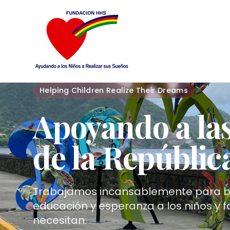
Helping Children Realize Their Dreams
Apoyando a la
de la Repúbli
Trabajamos incansablemente para br
educación y esperanza a los niños y f
necesitan.