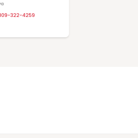
va
809-322-4259